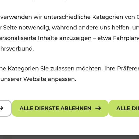
Öffis im VOR zu den schönsten
 verwenden wir unterschiedliche Kategorien von 
r, Kulturangebot
Ausflugszielen
er Seite notwendig, während andere uns helfen, un
Kategorien: Erholung
 personalisierte Inhalte anzuzeigen – etwa Fahrp
ehrsverbund.
e Kategorien Sie zulassen möchten. Ihre Präferen
 unserer Website anpassen.
ALLE DIENSTE ABLEHNEN
ALLE D