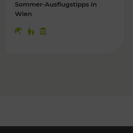
Sommer-Ausflugstipps in
Wien
r Kinder, Kulturangebot
Kategorien: Erholung, Für Kinder, K