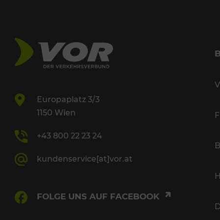
V
Europaplatz 3/3
1150 Wien
F
+43 800 22 23 24
B
kundenservice[at]vor.at
H
FOLGE UNS AUF FACEBOOK
D