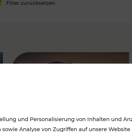
Filter zurücksetzen
FAMOUS
ellung und Personalisierung von Inhalten und Anz
n sowie Analyse von Zugriffen auf unsere Website
Frühling entdecken: Mit den