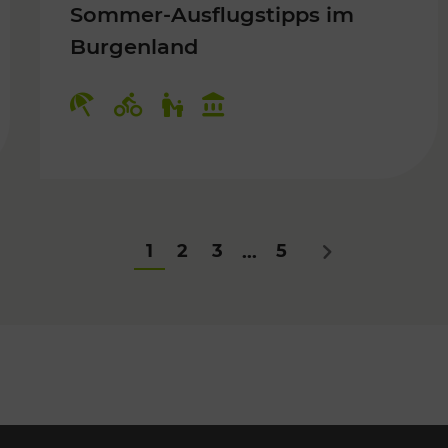
Sommer-Ausflugstipps im
Burgenland
Für Kinder
Kategorien: Erholung, Radwege, Fü
1
2
3
5
...
Nächstes