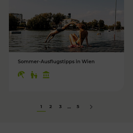
Sommer-Ausflugstipps in Wien
Kategorien: Erholung, Für Kinder, Kulturangeb
1
2
3
5
...
Nächstes