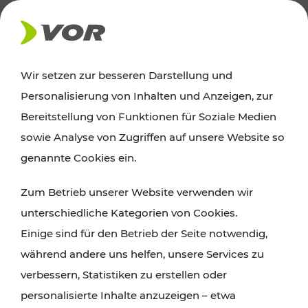
AKTUELLES
Wir setzen zur besseren Darstellung und
Personalisierung von Inhalten und Anzeigen, zur
Ausflugstipps
Bereitstellung von Funktionen für Soziale Medien
sowie Analyse von Zugriffen auf unsere Website so
Wien, Niederösterreich und das Burgenland
genannte Cookies ein.
entdecken: Egal ob Familienabenteuer,
Zum Betrieb unserer Website verwenden wir
Wanderungen, Kultur und Gastronomie,
unterschiedliche Kategorien von Cookies.
Radtouren oder purer Naturgenuss – viele
Einige sind für den Betrieb der Seite notwendig,
Attraktionen sind mit den Ticket- und Fahrplan-
während andere uns helfen, unsere Services zu
Angeboten des VOR gut und schnell erreichbar.
verbessern, Statistiken zu erstellen oder
personalisierte Inhalte anzuzeigen – etwa
ROUTE PLANEN