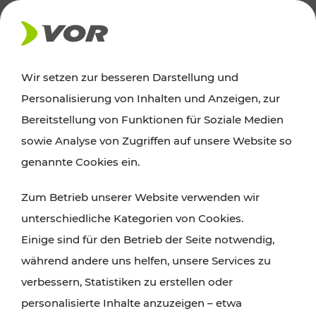
AKTUELLES
Wir setzen zur besseren Darstellung und
Personalisierung von Inhalten und Anzeigen, zur
Ausflugstipps
Bereitstellung von Funktionen für Soziale Medien
sowie Analyse von Zugriffen auf unsere Website so
Wien, Niederösterreich und das Burgenland
genannte Cookies ein.
entdecken: Egal ob Familienabenteuer,
Zum Betrieb unserer Website verwenden wir
Wanderungen, Kultur und Gastronomie,
unterschiedliche Kategorien von Cookies.
Radtouren oder purer Naturgenuss – viele
Einige sind für den Betrieb der Seite notwendig,
Attraktionen sind mit den Ticket- und Fahrplan-
während andere uns helfen, unsere Services zu
Angeboten des VOR gut und schnell erreichbar.
verbessern, Statistiken zu erstellen oder
personalisierte Inhalte anzuzeigen – etwa
ROUTE PLANEN