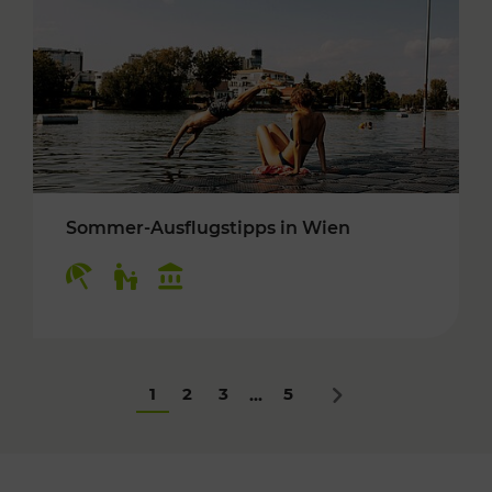
Sommer-Ausflugstipps in Wien
Kategorien: Erholung, Für Kinder, Kulturangeb
1
2
3
5
...
Nächstes