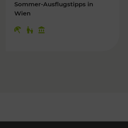
Sommer-Ausflugstipps in
Wien
r Kinder, Kulturangebot
Kategorien: Erholung, Für Kinder, K