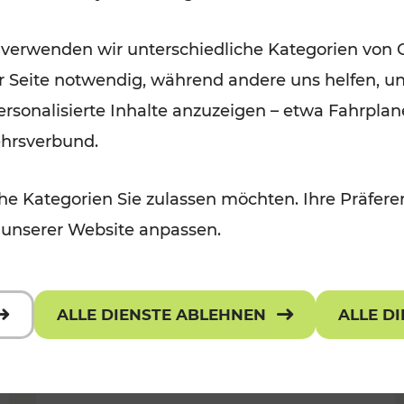
Öffis im VOR zu den schönsten
 verwenden wir unterschiedliche Kategorien von 
r, Kulturangebot
Ausflugszielen
er Seite notwendig, während andere uns helfen, un
Kategorien: Erholung
 personalisierte Inhalte anzuzeigen – etwa Fahrp
ehrsverbund.
e Kategorien Sie zulassen möchten. Ihre Präferen
 unserer Website anpassen.
ALLE DIENSTE ABLEHNEN
ALLE D