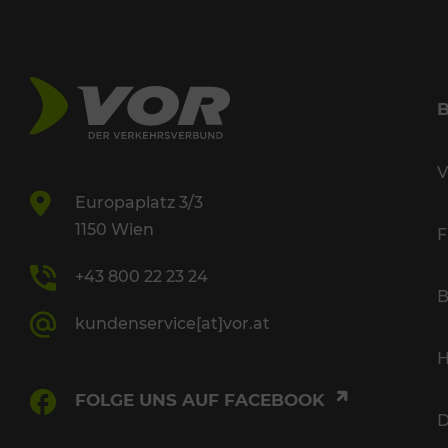
V
Europaplatz 3/3
1150 Wien
F
+43 800 22 23 24
B
kundenservice[at]vor.at
H
FOLGE UNS AUF FACEBOOK
D