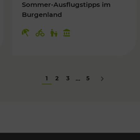
Sommer-Ausflugstipps im
Burgenland
Für Kinder
Kategorien: Erholung, Radwege, Fü
1
2
3
5
...
Nächstes