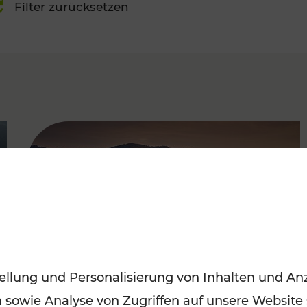
Filter zurücksetzen
FAMOUS
ellung und Personalisierung von Inhalten und Anz
n sowie Analyse von Zugriffen auf unsere Website
Frühling entdecken: Mit den