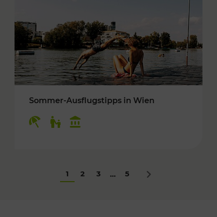
Sommer-Ausflugstipps in Wien
Kategorien: Erholung, Für Kinder, Kulturangeb
1
2
3
5
...
Nächstes