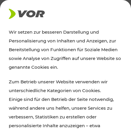
AKTUELLES
Wir setzen zur besseren Darstellung und
Personalisierung von Inhalten und Anzeigen, zur
Ausflugstipps
Bereitstellung von Funktionen für Soziale Medien
sowie Analyse von Zugriffen auf unsere Website so
Wien, Niederösterreich und das Burgenland
genannte Cookies ein.
entdecken: Egal ob Familienabenteuer,
Zum Betrieb unserer Website verwenden wir
Wanderungen, Kultur und Gastronomie,
unterschiedliche Kategorien von Cookies.
Radtouren oder purer Naturgenuss – viele
Einige sind für den Betrieb der Seite notwendig,
Attraktionen sind mit den Ticket- und Fahrplan-
während andere uns helfen, unsere Services zu
Angeboten des VOR gut und schnell erreichbar.
verbessern, Statistiken zu erstellen oder
personalisierte Inhalte anzuzeigen – etwa
ROUTE PLANEN