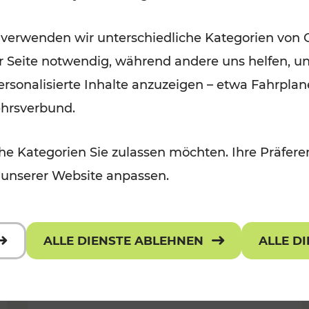
Öffis im VOR zu den schönsten
 verwenden wir unterschiedliche Kategorien von 
r, Kulturangebot
Ausflugszielen
er Seite notwendig, während andere uns helfen, un
Kategorien: Erholung
 personalisierte Inhalte anzuzeigen – etwa Fahrp
ehrsverbund.
e Kategorien Sie zulassen möchten. Ihre Präferen
 unserer Website anpassen.
ALLE DIENSTE ABLEHNEN
ALLE D