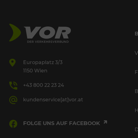
V
Europaplatz 3/3
1150 Wien
F
+43 800 22 23 24
B
kundenservice[at]vor.at
H
FOLGE UNS AUF FACEBOOK
D