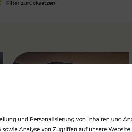
Filter zurücksetzen
FAMOUS
ellung und Personalisierung von Inhalten und Anz
n sowie Analyse von Zugriffen auf unsere Website
Frühling entdecken: Mit den