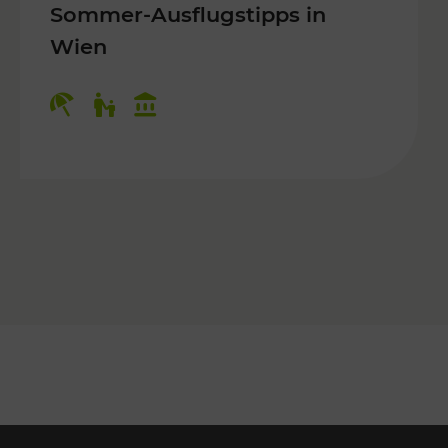
Sommer-Ausflugstipps in
Wien
r Kinder, Kulturangebot
Kategorien: Erholung, Für Kinder, K