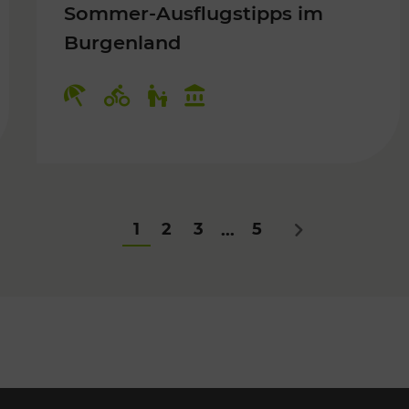
Sommer-Ausflugstipps im
Burgenland
Für Kinder
Kategorien: Erholung, Radwege, Fü
1
2
3
5
...
Nächstes