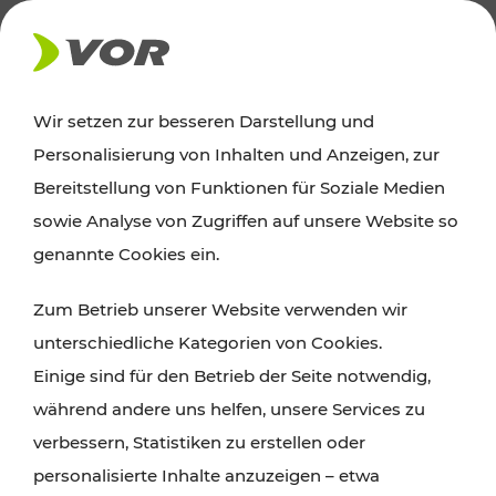
AKTUELLES
Wir setzen zur besseren Darstellung und
Personalisierung von Inhalten und Anzeigen, zur
Ausflugstipps
Bereitstellung von Funktionen für Soziale Medien
sowie Analyse von Zugriffen auf unsere Website so
Wien, Niederösterreich und das Burgenland
genannte Cookies ein.
entdecken: Egal ob Familienabenteuer,
Zum Betrieb unserer Website verwenden wir
Wanderungen, Kultur und Gastronomie,
unterschiedliche Kategorien von Cookies.
Radtouren oder purer Naturgenuss – viele
Einige sind für den Betrieb der Seite notwendig,
Attraktionen sind mit den Ticket- und Fahrplan-
während andere uns helfen, unsere Services zu
Angeboten des VOR gut und schnell erreichbar.
verbessern, Statistiken zu erstellen oder
personalisierte Inhalte anzuzeigen – etwa
ROUTE PLANEN