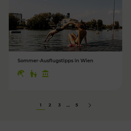
Sommer-Ausflugstipps in Wien
Kategorien: Erholung, Für Kinder, Kulturangeb
1
2
3
5
...
Nächstes