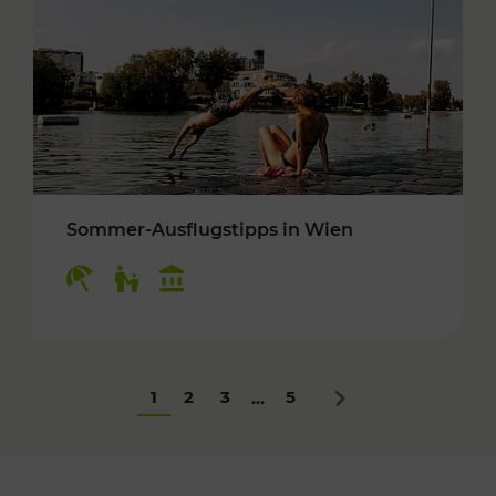
Sommer-Ausflugstipps in Wien
Kategorien: Erholung, Für Kinder, Kulturangeb
1
2
3
5
...
Nächstes