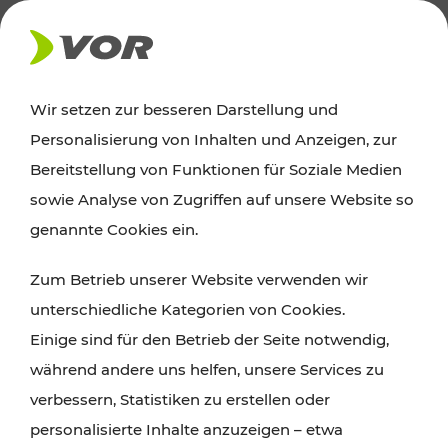
AKTUELLES
Wir setzen zur besseren Darstellung und
Personalisierung von Inhalten und Anzeigen, zur
Ausflugstipps
Bereitstellung von Funktionen für Soziale Medien
sowie Analyse von Zugriffen auf unsere Website so
Wien, Niederösterreich und das Burgenland
genannte Cookies ein.
entdecken: Egal ob Familienabenteuer,
Zum Betrieb unserer Website verwenden wir
Wanderungen, Kultur und Gastronomie,
unterschiedliche Kategorien von Cookies.
Radtouren oder purer Naturgenuss – viele
Einige sind für den Betrieb der Seite notwendig,
Attraktionen sind mit den Ticket- und Fahrplan-
während andere uns helfen, unsere Services zu
Angeboten des VOR gut und schnell erreichbar.
verbessern, Statistiken zu erstellen oder
personalisierte Inhalte anzuzeigen – etwa
ROUTE PLANEN