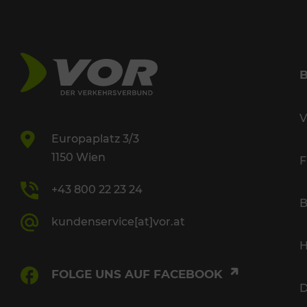
V
Europaplatz 3/3
1150 Wien
F
+43 800 22 23 24
B
kundenservice[at]vor.at
H
FOLGE UNS AUF FACEBOOK
D