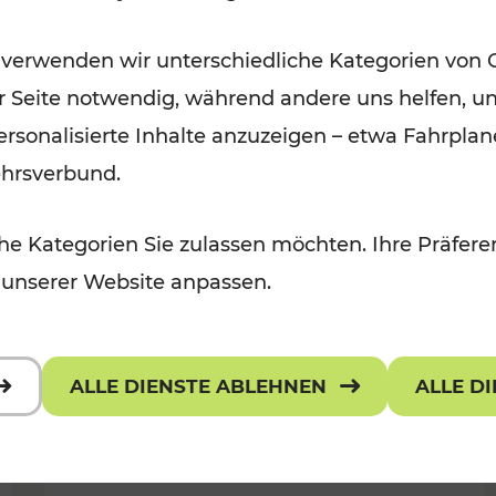
Öffis im VOR zu den schönsten
 verwenden wir unterschiedliche Kategorien von 
r, Kulturangebot
Ausflugszielen
er Seite notwendig, während andere uns helfen, un
Kategorien: Erholung
 personalisierte Inhalte anzuzeigen – etwa Fahrp
ehrsverbund.
e Kategorien Sie zulassen möchten. Ihre Präferen
 unserer Website anpassen.
ALLE DIENSTE ABLEHNEN
ALLE D