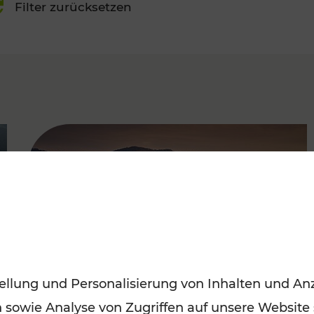
Filter zurücksetzen
FAMOUS
ellung und Personalisierung von Inhalten und Anz
n sowie Analyse von Zugriffen auf unsere Website
Frühling entdecken: Mit den