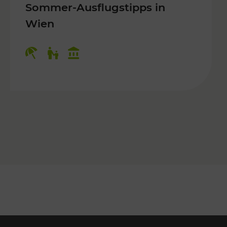
Sommer-Ausflugstipps in
Wien
r Kinder, Kulturangebot
Kategorien: Erholung, Für Kinder, K