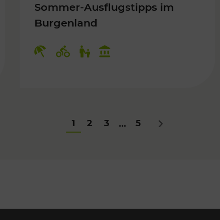
Sommer-Ausflugstipps im
Burgenland
Für Kinder
Kategorien: Erholung, Radwege, Fü
1
2
3
5
...
Nächstes