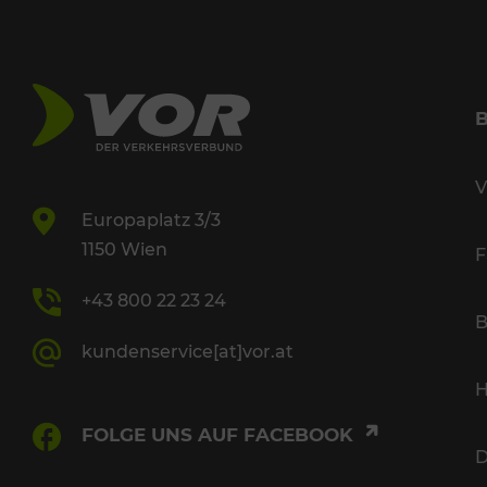
V
Europaplatz 3/3
1150 Wien
F
+43 800 22 23 24
B
kundenservice[at]vor.at
H
FOLGE UNS AUF FACEBOOK
D