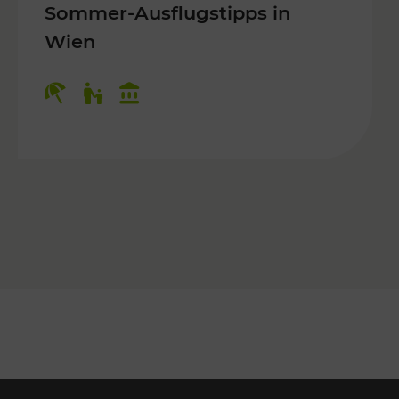
Sommer-Ausflugstipps in
Wien
r Kinder, Kulturangebot
Kategorien: Erholung, Für Kinder, K