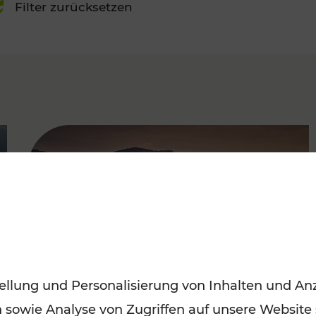
Filter zurücksetzen
FAMOUS
ellung und Personalisierung von Inhalten und Anz
n sowie Analyse von Zugriffen auf unsere Website
Frühling entdecken: Mit den