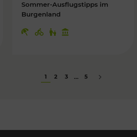
Sommer-Ausflugstipps im
Burgenland
Für Kinder
Kategorien: Erholung, Radwege, Fü
1
2
3
5
...
Nächstes