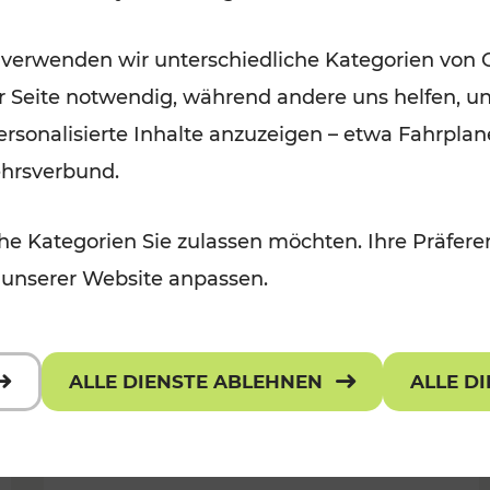
Öffis im VOR zu den schönsten
 verwenden wir unterschiedliche Kategorien von 
r, Kulturangebot
Ausflugszielen
er Seite notwendig, während andere uns helfen, un
Kategorien: Erholung
 personalisierte Inhalte anzuzeigen – etwa Fahrp
ehrsverbund.
e Kategorien Sie zulassen möchten. Ihre Präferen
 unserer Website anpassen.
ALLE DIENSTE ABLEHNEN
ALLE D