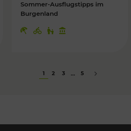
Sommer-Ausflugstipps im
Burgenland
Für Kinder
Kategorien: Erholung, Radwege, Fü
1
2
3
5
...
Nächstes