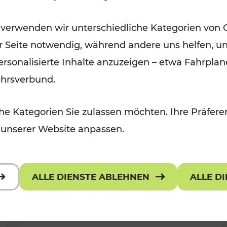
Öffis im VOR zu den schönsten
 verwenden wir unterschiedliche Kategorien von 
r, Kulturangebot
Ausflugszielen
er Seite notwendig, während andere uns helfen, un
Kategorien: Erholung
 personalisierte Inhalte anzuzeigen – etwa Fahrp
ehrsverbund.
e Kategorien Sie zulassen möchten. Ihre Präferen
 unserer Website anpassen.
ALLE DIENSTE ABLEHNEN
ALLE D