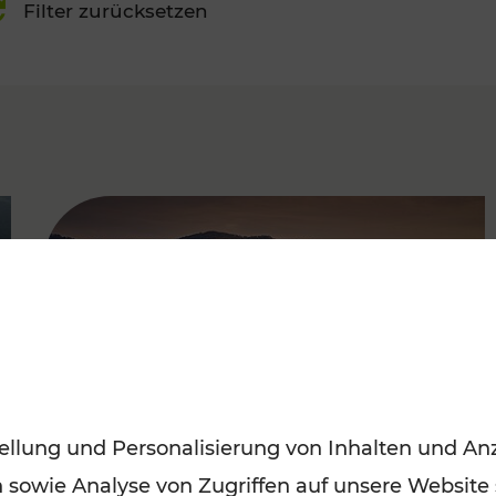
Filter zurücksetzen
FAMOUS
ellung und Personalisierung von Inhalten und Anz
n sowie Analyse von Zugriffen auf unsere Website
Frühling entdecken: Mit den