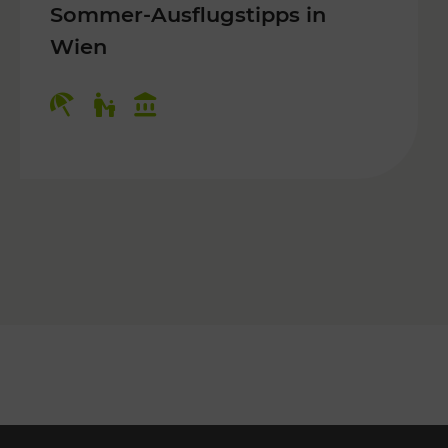
Sommer-Ausflugstipps in
Wien
r Kinder, Kulturangebot
Kategorien: Erholung, Für Kinder, K