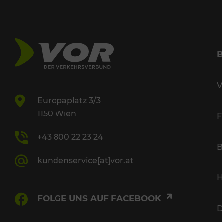
V
Europaplatz 3/3
1150 Wien
F
+43 800 22 23 24
B
kundenservice[at]vor.at
H
FOLGE UNS AUF FACEBOOK
D