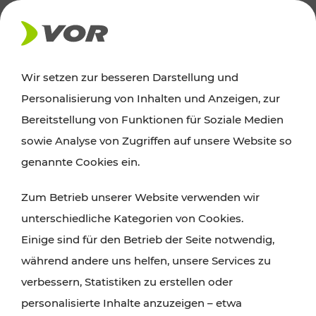
AKTUELLES
Wir setzen zur besseren Darstellung und
Personalisierung von Inhalten und Anzeigen, zur
Ausflugstipps
Bereitstellung von Funktionen für Soziale Medien
sowie Analyse von Zugriffen auf unsere Website so
Wien, Niederösterreich und das Burgenland
genannte Cookies ein.
entdecken: Egal ob Familienabenteuer,
Zum Betrieb unserer Website verwenden wir
Wanderungen, Kultur und Gastronomie,
unterschiedliche Kategorien von Cookies.
Radtouren oder purer Naturgenuss – viele
Einige sind für den Betrieb der Seite notwendig,
Attraktionen sind mit den Ticket- und Fahrplan-
während andere uns helfen, unsere Services zu
Angeboten des VOR gut und schnell erreichbar.
verbessern, Statistiken zu erstellen oder
personalisierte Inhalte anzuzeigen – etwa
ROUTE PLANEN