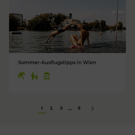
Sommer-Ausflugstipps in Wien
Kategorien: Erholung, Für Kinder, Kulturangeb
1
2
3
5
...
Nächstes