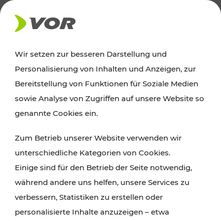
AKTUELLES
Wir setzen zur besseren Darstellung und
Personalisierung von Inhalten und Anzeigen, zur
Ausflugstipps
Bereitstellung von Funktionen für Soziale Medien
sowie Analyse von Zugriffen auf unsere Website so
Wien, Niederösterreich und das Burgenland
genannte Cookies ein.
entdecken: Egal ob Familienabenteuer,
Zum Betrieb unserer Website verwenden wir
Wanderungen, Kultur und Gastronomie,
unterschiedliche Kategorien von Cookies.
Radtouren oder purer Naturgenuss – viele
Einige sind für den Betrieb der Seite notwendig,
Attraktionen sind mit den Ticket- und Fahrplan-
während andere uns helfen, unsere Services zu
Angeboten des VOR gut und schnell erreichbar.
verbessern, Statistiken zu erstellen oder
personalisierte Inhalte anzuzeigen – etwa
ROUTE PLANEN