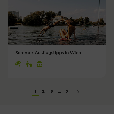
Sommer-Ausflugstipps in Wien
Kategorien: Erholung, Für Kinder, Kulturangeb
1
2
3
5
...
Nächstes