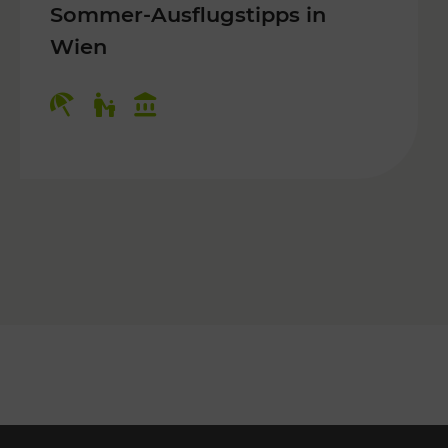
Sommer-Ausflugstipps in
Wien
r Kinder, Kulturangebot
Kategorien: Erholung, Für Kinder, K