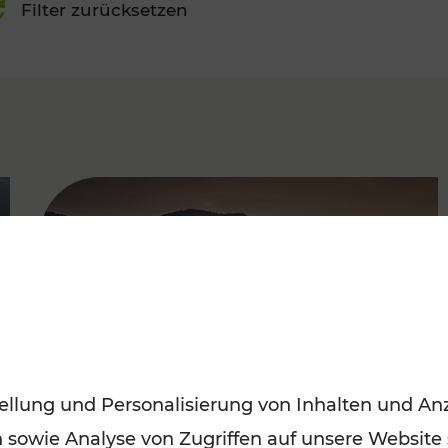
Filter zurücksetzen
FAMOUS
ellung und Personalisierung von Inhalten und Anz
n sowie Analyse von Zugriffen auf unsere Website
Frühling entdecken: Mit den