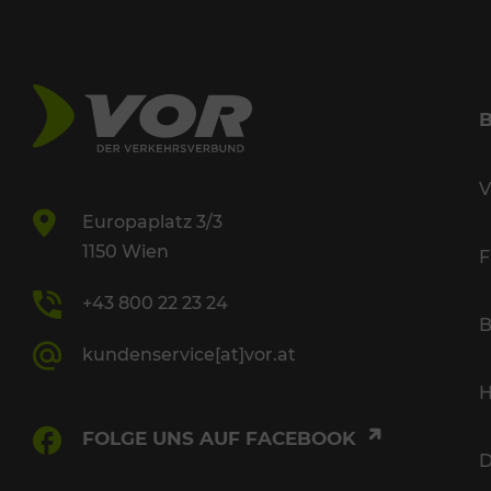
V
Europaplatz 3/3
1150 Wien
F
+43 800 22 23 24
B
kundenservice[at]vor.at
H
FOLGE UNS AUF FACEBOOK
D