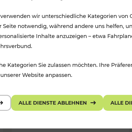
Öffis im VOR zu den schönsten
 verwenden wir unterschiedliche Kategorien von 
r, Kulturangebot
Ausflugszielen
er Seite notwendig, während andere uns helfen, un
Kategorien: Erholung
 personalisierte Inhalte anzuzeigen – etwa Fahrp
ehrsverbund.
e Kategorien Sie zulassen möchten. Ihre Präferen
 unserer Website anpassen.
ALLE DIENSTE ABLEHNEN
ALLE D