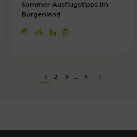
Sommer-Ausflugstipps im
Burgenland
Für Kinder
Kategorien: Erholung, Radwege, Fü
1
2
3
5
...
Nächstes