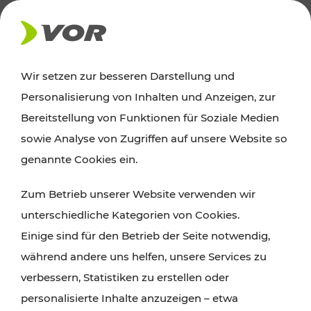
AKTUELLES
Wir setzen zur besseren Darstellung und
Personalisierung von Inhalten und Anzeigen, zur
Ausflugstipps
Bereitstellung von Funktionen für Soziale Medien
sowie Analyse von Zugriffen auf unsere Website so
Wien, Niederösterreich und das Burgenland
genannte Cookies ein.
entdecken: Egal ob Familienabenteuer,
Zum Betrieb unserer Website verwenden wir
Wanderungen, Kultur und Gastronomie,
unterschiedliche Kategorien von Cookies.
Radtouren oder purer Naturgenuss – viele
Einige sind für den Betrieb der Seite notwendig,
Attraktionen sind mit den Ticket- und Fahrplan-
während andere uns helfen, unsere Services zu
Angeboten des VOR gut und schnell erreichbar.
verbessern, Statistiken zu erstellen oder
personalisierte Inhalte anzuzeigen – etwa
ROUTE PLANEN