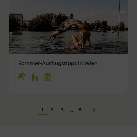
Sommer-Ausflugstipps in Wien
Kategorien: Erholung, Für Kinder, Kulturangeb
1
2
3
5
...
Nächstes