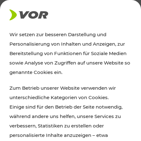
AKTUELLES
Wir setzen zur besseren Darstellung und
Personalisierung von Inhalten und Anzeigen, zur
Ausflugstipps
Bereitstellung von Funktionen für Soziale Medien
sowie Analyse von Zugriffen auf unsere Website so
Wien, Niederösterreich und das Burgenland
genannte Cookies ein.
entdecken: Egal ob Familienabenteuer,
Zum Betrieb unserer Website verwenden wir
Wanderungen, Kultur und Gastronomie,
unterschiedliche Kategorien von Cookies.
Radtouren oder purer Naturgenuss – viele
Einige sind für den Betrieb der Seite notwendig,
Attraktionen sind mit den Ticket- und Fahrplan-
während andere uns helfen, unsere Services zu
Angeboten des VOR gut und schnell erreichbar.
verbessern, Statistiken zu erstellen oder
personalisierte Inhalte anzuzeigen – etwa
ROUTE PLANEN