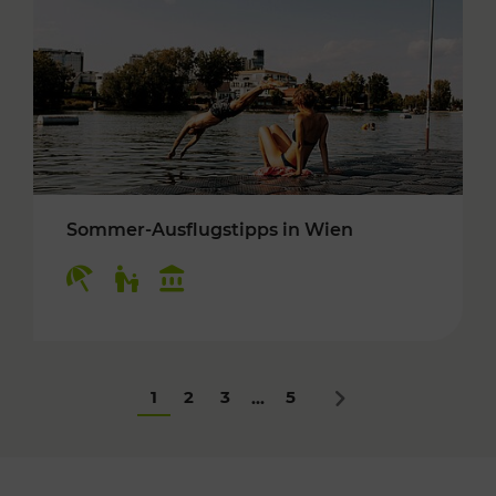
Sommer-Ausflugstipps in Wien
Kategorien: Erholung, Für Kinder, Kulturangeb
1
2
3
5
...
Nächstes