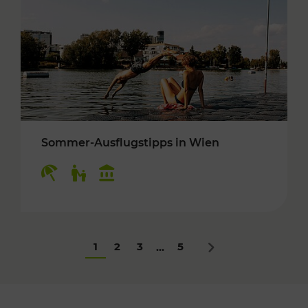
Sommer-Ausflugstipps in Wien
Kategorien: Erholung, Für Kinder, Kulturangeb
1
2
3
5
...
Nächstes