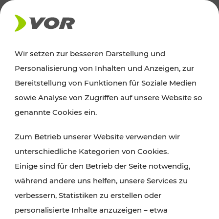
AKTUELLES
Wir setzen zur besseren Darstellung und
Personalisierung von Inhalten und Anzeigen, zur
Ausflugstipps
Bereitstellung von Funktionen für Soziale Medien
sowie Analyse von Zugriffen auf unsere Website so
Wien, Niederösterreich und das Burgenland
genannte Cookies ein.
entdecken: Egal ob Familienabenteuer,
Zum Betrieb unserer Website verwenden wir
Wanderungen, Kultur und Gastronomie,
unterschiedliche Kategorien von Cookies.
Radtouren oder purer Naturgenuss – viele
Einige sind für den Betrieb der Seite notwendig,
Attraktionen sind mit den Ticket- und Fahrplan-
während andere uns helfen, unsere Services zu
Angeboten des VOR gut und schnell erreichbar.
verbessern, Statistiken zu erstellen oder
personalisierte Inhalte anzuzeigen – etwa
ROUTE PLANEN