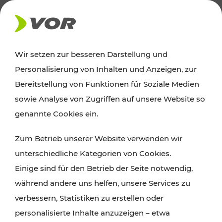
AKTUELLES
Wir setzen zur besseren Darstellung und
Personalisierung von Inhalten und Anzeigen, zur
Ausflugstipps
Bereitstellung von Funktionen für Soziale Medien
sowie Analyse von Zugriffen auf unsere Website so
Wien, Niederösterreich und das Burgenland
genannte Cookies ein.
entdecken: Egal ob Familienabenteuer,
Zum Betrieb unserer Website verwenden wir
Wanderungen, Kultur und Gastronomie,
unterschiedliche Kategorien von Cookies.
Radtouren oder purer Naturgenuss – viele
Einige sind für den Betrieb der Seite notwendig,
Attraktionen sind mit den Ticket- und Fahrplan-
während andere uns helfen, unsere Services zu
Angeboten des VOR gut und schnell erreichbar.
verbessern, Statistiken zu erstellen oder
personalisierte Inhalte anzuzeigen – etwa
ROUTE PLANEN