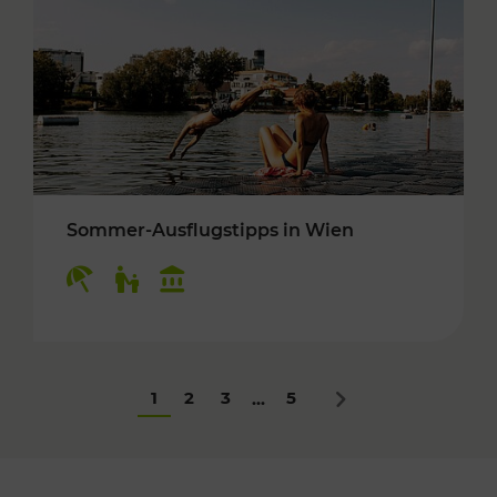
Sommer-Ausflugstipps in Wien
Kategorien: Erholung, Für Kinder, Kulturangeb
1
2
3
5
...
Nächstes