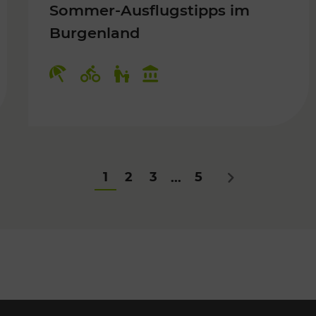
Sommer-Ausflugstipps im
Burgenland
Für Kinder
Kategorien: Erholung, Radwege, Fü
1
2
3
5
...
Nächstes