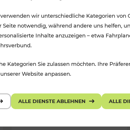
Öffis im VOR zu den schönsten
 verwenden wir unterschiedliche Kategorien von 
r, Kulturangebot
Ausflugszielen
er Seite notwendig, während andere uns helfen, un
Kategorien: Erholung
 personalisierte Inhalte anzuzeigen – etwa Fahrp
ehrsverbund.
e Kategorien Sie zulassen möchten. Ihre Präferen
 unserer Website anpassen.
ALLE DIENSTE ABLEHNEN
ALLE D