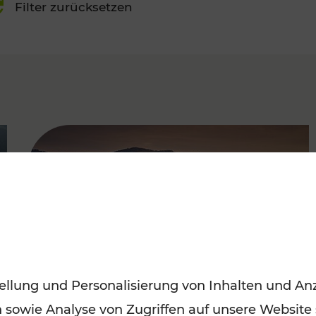
Filter zurücksetzen
FAMOUS
ellung und Personalisierung von Inhalten und Anz
n sowie Analyse von Zugriffen auf unsere Website
Frühling entdecken: Mit den