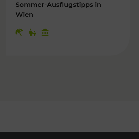
Sommer-Ausflugstipps in
Wien
r Kinder, Kulturangebot
Kategorien: Erholung, Für Kinder, K