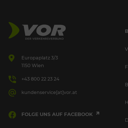
V
Europaplatz 3/3
1150 Wien
F
+43 800 22 23 24
B
kundenservice[at]vor.at
H
FOLGE UNS AUF FACEBOOK
D