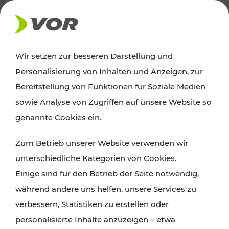
AKTUELLES
Wir setzen zur besseren Darstellung und
Personalisierung von Inhalten und Anzeigen, zur
Ausflugstipps
Bereitstellung von Funktionen für Soziale Medien
sowie Analyse von Zugriffen auf unsere Website so
Wien, Niederösterreich und das Burgenland
genannte Cookies ein.
entdecken: Egal ob Familienabenteuer,
Zum Betrieb unserer Website verwenden wir
Wanderungen, Kultur und Gastronomie,
unterschiedliche Kategorien von Cookies.
Radtouren oder purer Naturgenuss – viele
Einige sind für den Betrieb der Seite notwendig,
Attraktionen sind mit den Ticket- und Fahrplan-
während andere uns helfen, unsere Services zu
Angeboten des VOR gut und schnell erreichbar.
verbessern, Statistiken zu erstellen oder
personalisierte Inhalte anzuzeigen – etwa
ROUTE PLANEN