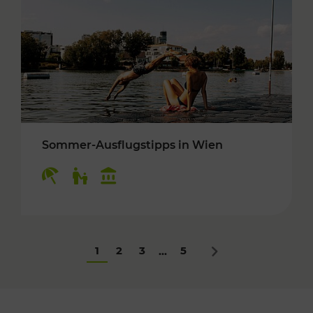
Sommer-Ausflugstipps in Wien
Kategorien: Erholung, Für Kinder, Kulturangeb
1
2
3
5
...
Nächstes