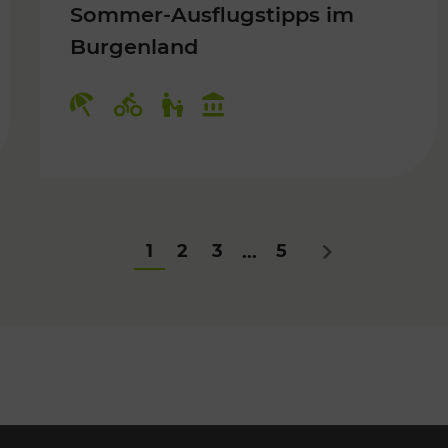
Sommer-Ausflugstipps im
Burgenland
Für Kinder
Kategorien: Erholung, Radwege, Fü
1
2
3
5
...
Nächstes