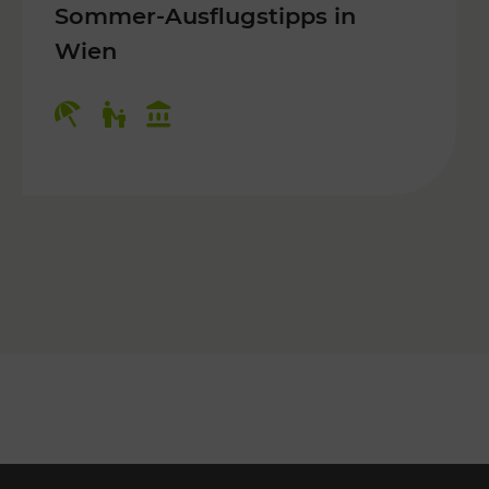
Sommer-Ausflugstipps in
Wien
r Kinder, Kulturangebot
Kategorien: Erholung, Für Kinder, K