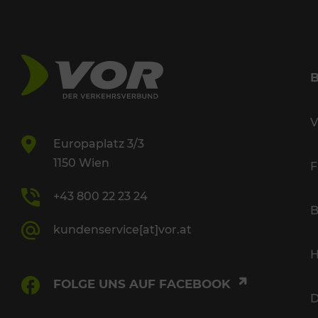
V
Europaplatz 3/3
1150 Wien
F
+43 800 22 23 24
B
kundenservice[at]vor.at
H
FOLGE UNS AUF FACEBOOK
D