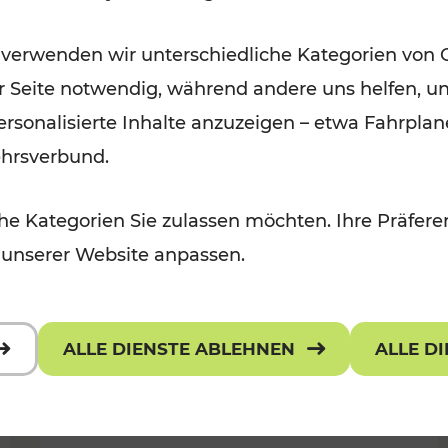
Öffis im VOR zu den schönsten
 verwenden wir unterschiedliche Kategorien von 
r, Kulturangebot
Ausflugszielen
er Seite notwendig, während andere uns helfen, un
Kategorien: Erholung
 personalisierte Inhalte anzuzeigen – etwa Fahrp
ehrsverbund.
e Kategorien Sie zulassen möchten. Ihre Präferen
 unserer Website anpassen.
ALLE DIENSTE ABLEHNEN
ALLE D