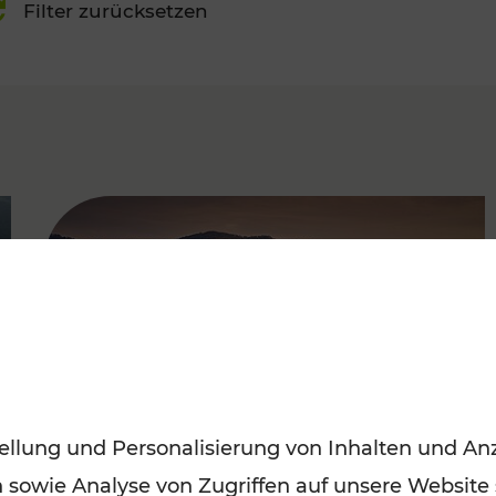
Filter zurücksetzen
FAMOUS
ellung und Personalisierung von Inhalten und Anz
n sowie Analyse von Zugriffen auf unsere Website
Frühling entdecken: Mit den