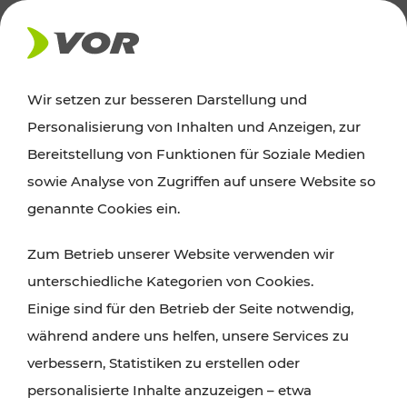
AKTUELLES
Wir setzen zur besseren Darstellung und
Personalisierung von Inhalten und Anzeigen, zur
Ausflugstipps
Bereitstellung von Funktionen für Soziale Medien
sowie Analyse von Zugriffen auf unsere Website so
Wien, Niederösterreich und das Burgenland
genannte Cookies ein.
entdecken: Egal ob Familienabenteuer,
Zum Betrieb unserer Website verwenden wir
Wanderungen, Kultur und Gastronomie,
unterschiedliche Kategorien von Cookies.
Radtouren oder purer Naturgenuss – viele
Einige sind für den Betrieb der Seite notwendig,
Attraktionen sind mit den Ticket- und Fahrplan-
während andere uns helfen, unsere Services zu
Angeboten des VOR gut und schnell erreichbar.
verbessern, Statistiken zu erstellen oder
personalisierte Inhalte anzuzeigen – etwa
ROUTE PLANEN