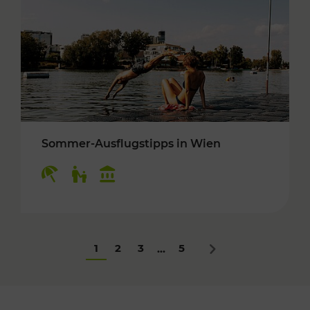
Sommer-Ausflugstipps in Wien
Kategorien: Erholung, Für Kinder, Kulturangeb
1
2
3
5
...
Nächstes