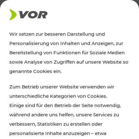
AKTUELLES
Wir setzen zur besseren Darstellung und
Personalisierung von Inhalten und Anzeigen, zur
Ausflugstipps
Bereitstellung von Funktionen für Soziale Medien
sowie Analyse von Zugriffen auf unsere Website so
Wien, Niederösterreich und das Burgenland
genannte Cookies ein.
entdecken: Egal ob Familienabenteuer,
Zum Betrieb unserer Website verwenden wir
Wanderungen, Kultur und Gastronomie,
unterschiedliche Kategorien von Cookies.
Radtouren oder purer Naturgenuss – viele
Einige sind für den Betrieb der Seite notwendig,
Attraktionen sind mit den Ticket- und Fahrplan-
während andere uns helfen, unsere Services zu
Angeboten des VOR gut und schnell erreichbar.
verbessern, Statistiken zu erstellen oder
personalisierte Inhalte anzuzeigen – etwa
ROUTE PLANEN