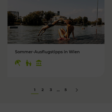
Sommer-Ausflugstipps in Wien
Kategorien: Erholung, Für Kinder, Kulturangeb
1
2
3
5
...
Nächstes