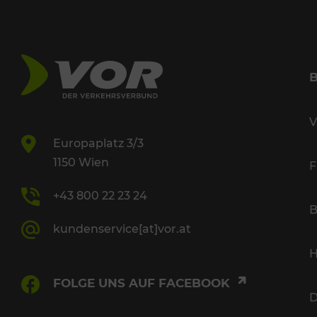
V
Europaplatz 3/3
1150 Wien
F
+43 800 22 23 24
B
kundenservice[at]vor.at
H
FOLGE UNS AUF FACEBOOK
D