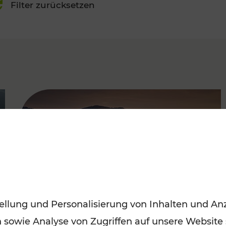
Filter zurücksetzen
FAMOUS
ellung und Personalisierung von Inhalten und Anz
n sowie Analyse von Zugriffen auf unsere Website
Frühling entdecken: Mit den