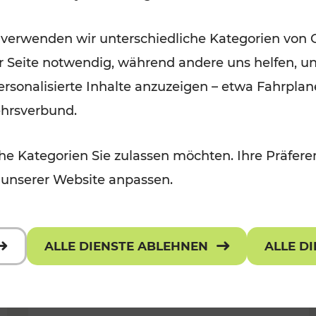
Öffis im VOR zu den schönsten
 verwenden wir unterschiedliche Kategorien von 
r, Kulturangebot
Ausflugszielen
er Seite notwendig, während andere uns helfen, un
Kategorien: Erholung
 personalisierte Inhalte anzuzeigen – etwa Fahrp
ehrsverbund.
e Kategorien Sie zulassen möchten. Ihre Präferen
 unserer Website anpassen.
ALLE DIENSTE ABLEHNEN
ALLE D