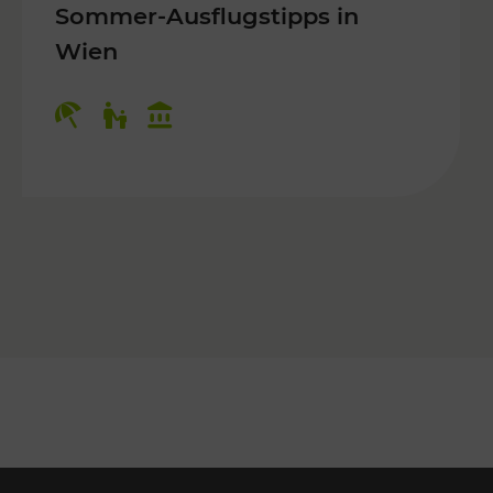
Sommer-Ausflugstipps in
Wien
r Kinder, Kulturangebot
Kategorien: Erholung, Für Kinder, K