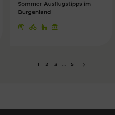
Sommer-Ausflugstipps im
Burgenland
Für Kinder
Kategorien: Erholung, Radwege, Fü
1
2
3
5
...
Nächstes