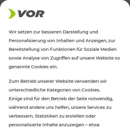
AKTUELLES
Wir setzen zur besseren Darstellung und
Personalisierung von Inhalten und Anzeigen, zur
Ausflugstipps
Bereitstellung von Funktionen für Soziale Medien
sowie Analyse von Zugriffen auf unsere Website so
Wien, Niederösterreich und das Burgenland
genannte Cookies ein.
entdecken: Egal ob Familienabenteuer,
Zum Betrieb unserer Website verwenden wir
Wanderungen, Kultur und Gastronomie,
unterschiedliche Kategorien von Cookies.
Radtouren oder purer Naturgenuss – viele
Einige sind für den Betrieb der Seite notwendig,
Attraktionen sind mit den Ticket- und Fahrplan-
während andere uns helfen, unsere Services zu
Angeboten des VOR gut und schnell erreichbar.
verbessern, Statistiken zu erstellen oder
personalisierte Inhalte anzuzeigen – etwa
ROUTE PLANEN