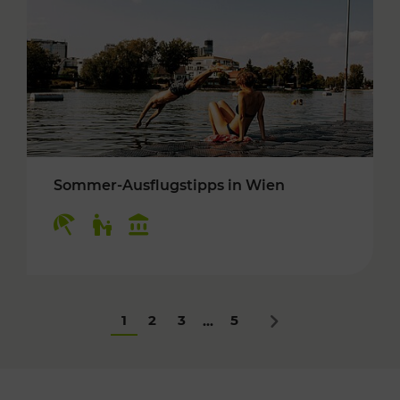
Sommer-Ausflugstipps in Wien
Kategorien: Erholung, Für Kinder, Kulturangeb
1
2
3
5
...
Nächstes