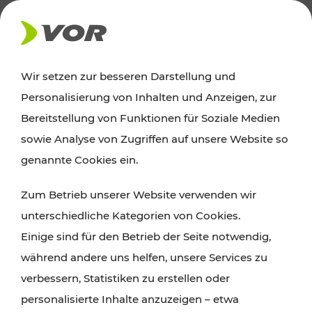
AKTUELLES
Wir setzen zur besseren Darstellung und
Personalisierung von Inhalten und Anzeigen, zur
Ausflugstipps
Bereitstellung von Funktionen für Soziale Medien
sowie Analyse von Zugriffen auf unsere Website so
Wien, Niederösterreich und das Burgenland
genannte Cookies ein.
entdecken: Egal ob Familienabenteuer,
Zum Betrieb unserer Website verwenden wir
Wanderungen, Kultur und Gastronomie,
unterschiedliche Kategorien von Cookies.
Radtouren oder purer Naturgenuss – viele
Einige sind für den Betrieb der Seite notwendig,
Attraktionen sind mit den Ticket- und Fahrplan-
während andere uns helfen, unsere Services zu
Angeboten des VOR gut und schnell erreichbar.
verbessern, Statistiken zu erstellen oder
personalisierte Inhalte anzuzeigen – etwa
ROUTE PLANEN