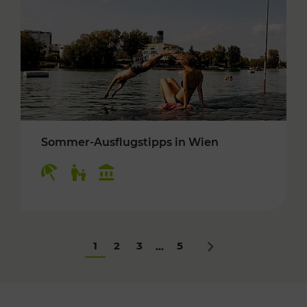
Sommer-Ausflugstipps in Wien
Kategorien: Erholung, Für Kinder, Kulturangeb
1
2
3
5
...
Nächstes