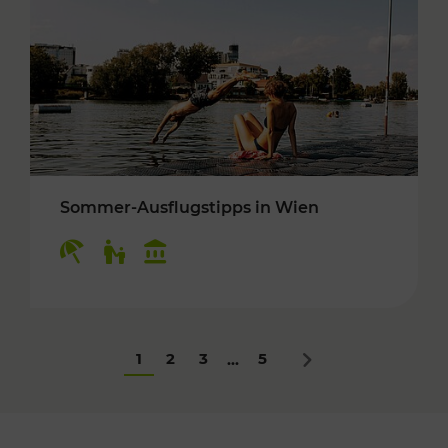
Sommer-Ausflugstipps in Wien
Kategorien: Erholung, Für Kinder, Kulturangeb
1
2
3
5
...
Nächstes