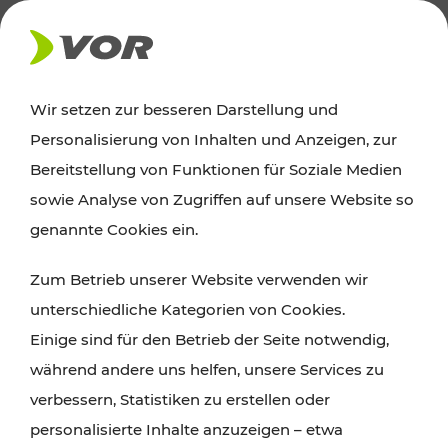
AKTUELLES
Wir setzen zur besseren Darstellung und
Personalisierung von Inhalten und Anzeigen, zur
Ausflugstipps
Bereitstellung von Funktionen für Soziale Medien
sowie Analyse von Zugriffen auf unsere Website so
Wien, Niederösterreich und das Burgenland
genannte Cookies ein.
entdecken: Egal ob Familienabenteuer,
Zum Betrieb unserer Website verwenden wir
Wanderungen, Kultur und Gastronomie,
unterschiedliche Kategorien von Cookies.
Radtouren oder purer Naturgenuss – viele
Einige sind für den Betrieb der Seite notwendig,
Attraktionen sind mit den Ticket- und Fahrplan-
während andere uns helfen, unsere Services zu
Angeboten des VOR gut und schnell erreichbar.
verbessern, Statistiken zu erstellen oder
personalisierte Inhalte anzuzeigen – etwa
ROUTE PLANEN