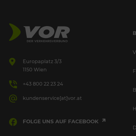
V
Europaplatz 3/3
1150 Wien
F
+43 800 22 23 24
B
kundenservice[at]vor.at
H
FOLGE UNS AUF FACEBOOK
D