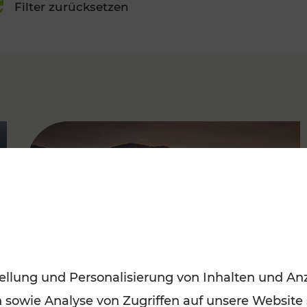
Filter zurücksetzen
FAMOUS
ellung und Personalisierung von Inhalten und Anz
n sowie Analyse von Zugriffen auf unsere Website
Frühling entdecken: Mit den