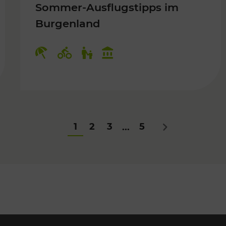
Sommer-Ausflugstipps im
Burgenland
Für Kinder
Kategorien: Erholung, Radwege, Fü
1
2
3
5
...
Nächstes