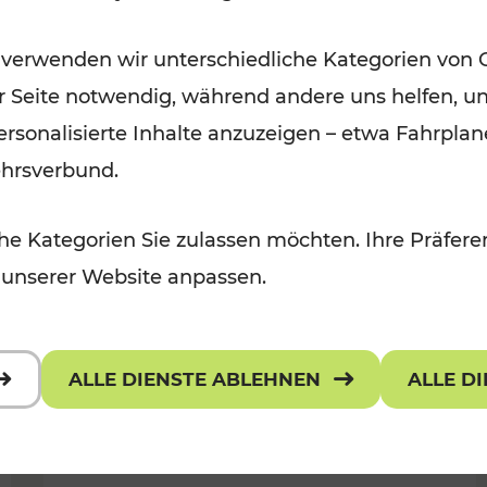
Öffis im VOR zu den schönsten
 verwenden wir unterschiedliche Kategorien von 
r, Kulturangebot
Ausflugszielen
er Seite notwendig, während andere uns helfen, un
Kategorien: Erholung
 personalisierte Inhalte anzuzeigen – etwa Fahrp
ehrsverbund.
e Kategorien Sie zulassen möchten. Ihre Präferen
 unserer Website anpassen.
ALLE DIENSTE ABLEHNEN
ALLE D