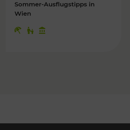
Sommer-Ausflugstipps in
Wien
r Kinder, Kulturangebot
Kategorien: Erholung, Für Kinder, K