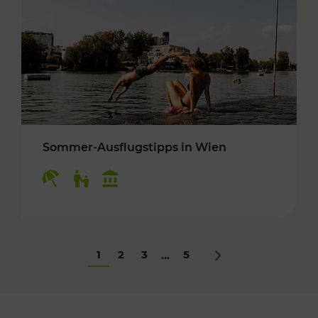
Sommer-Ausflugstipps in Wien
Kategorien: Erholung, Für Kinder, Kulturangeb
1
2
3
5
...
Nächstes