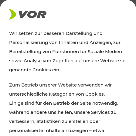
AKTUELLES
Wir setzen zur besseren Darstellung und
Personalisierung von Inhalten und Anzeigen, zur
Ausflugstipps
Bereitstellung von Funktionen für Soziale Medien
sowie Analyse von Zugriffen auf unsere Website so
Wien, Niederösterreich und das Burgenland
genannte Cookies ein.
entdecken: Egal ob Familienabenteuer,
Zum Betrieb unserer Website verwenden wir
Wanderungen, Kultur und Gastronomie,
unterschiedliche Kategorien von Cookies.
Radtouren oder purer Naturgenuss – viele
Einige sind für den Betrieb der Seite notwendig,
Attraktionen sind mit den Ticket- und Fahrplan-
während andere uns helfen, unsere Services zu
Angeboten des VOR gut und schnell erreichbar.
verbessern, Statistiken zu erstellen oder
personalisierte Inhalte anzuzeigen – etwa
ROUTE PLANEN