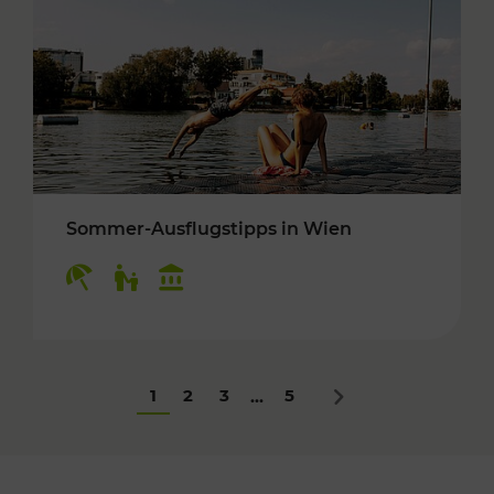
Sommer-Ausflugstipps in Wien
Kategorien: Erholung, Für Kinder, Kulturangeb
1
2
3
5
...
Nächstes