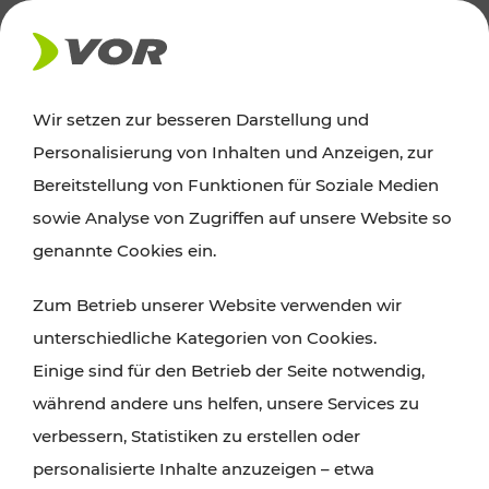
AKTUELLES
Wir setzen zur besseren Darstellung und
Personalisierung von Inhalten und Anzeigen, zur
Ausflugstipps
Bereitstellung von Funktionen für Soziale Medien
sowie Analyse von Zugriffen auf unsere Website so
Wien, Niederösterreich und das Burgenland
genannte Cookies ein.
entdecken: Egal ob Familienabenteuer,
Zum Betrieb unserer Website verwenden wir
Wanderungen, Kultur und Gastronomie,
unterschiedliche Kategorien von Cookies.
Radtouren oder purer Naturgenuss – viele
Einige sind für den Betrieb der Seite notwendig,
Attraktionen sind mit den Ticket- und Fahrplan-
während andere uns helfen, unsere Services zu
Angeboten des VOR gut und schnell erreichbar.
verbessern, Statistiken zu erstellen oder
personalisierte Inhalte anzuzeigen – etwa
ROUTE PLANEN