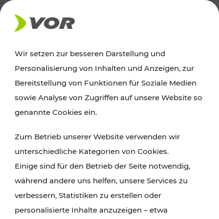
AKTUELLES
Wir setzen zur besseren Darstellung und
Personalisierung von Inhalten und Anzeigen, zur
Ausflugstipps
Bereitstellung von Funktionen für Soziale Medien
sowie Analyse von Zugriffen auf unsere Website so
Wien, Niederösterreich und das Burgenland
genannte Cookies ein.
entdecken: Egal ob Familienabenteuer,
Zum Betrieb unserer Website verwenden wir
Wanderungen, Kultur und Gastronomie,
unterschiedliche Kategorien von Cookies.
Radtouren oder purer Naturgenuss – viele
Einige sind für den Betrieb der Seite notwendig,
Attraktionen sind mit den Ticket- und Fahrplan-
während andere uns helfen, unsere Services zu
Angeboten des VOR gut und schnell erreichbar.
verbessern, Statistiken zu erstellen oder
personalisierte Inhalte anzuzeigen – etwa
ROUTE PLANEN