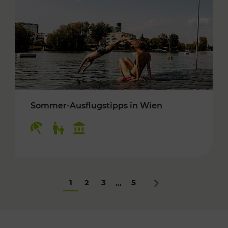
Sommer-Ausflugstipps in Wien
Kategorien: Erholung, Für Kinder, Kulturangeb
1
2
3
5
...
Nächstes