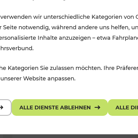
Öffis im VOR zu den schönsten
 verwenden wir unterschiedliche Kategorien von 
r, Kulturangebot
Ausflugszielen
er Seite notwendig, während andere uns helfen, un
Kategorien: Erholung
 personalisierte Inhalte anzuzeigen – etwa Fahrp
ehrsverbund.
e Kategorien Sie zulassen möchten. Ihre Präferen
 unserer Website anpassen.
ALLE DIENSTE ABLEHNEN
ALLE D