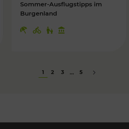
Sommer-Ausflugstipps im
Burgenland
Für Kinder
Kategorien: Erholung, Radwege, Fü
1
2
3
5
...
Nächstes