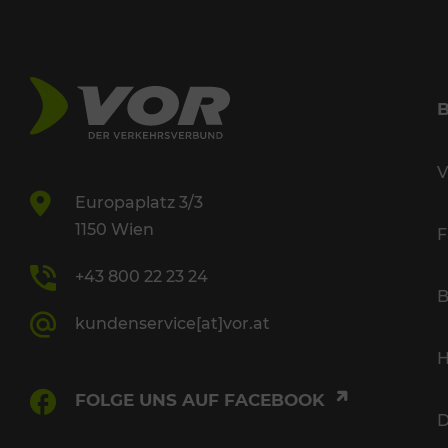
V
Europaplatz 3/3
1150 Wien
F
+43 800 22 23 24
B
kundenservice[at]vor.at
H
FOLGE UNS AUF FACEBOOK
D