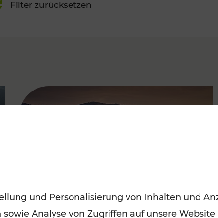
Filter zurücksetzen
FAMOUS
ellung und Personalisierung von Inhalten und Anz
n sowie Analyse von Zugriffen auf unsere Website
Frühling entdecken: Mit den