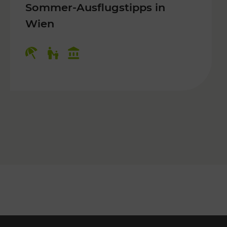
Sommer-Ausflugstipps in
Wien
r Kinder, Kulturangebot
Kategorien: Erholung, Für Kinder, K