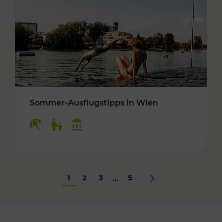
Sommer-Ausflugstipps in Wien
Kategorien: Erholung, Für Kinder, Kulturangeb
1
2
3
5
...
Nächstes