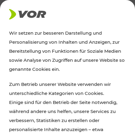
AKTUELLES
Wir setzen zur besseren Darstellung und
Personalisierung von Inhalten und Anzeigen, zur
Ausflugstipps
Bereitstellung von Funktionen für Soziale Medien
sowie Analyse von Zugriffen auf unsere Website so
Wien, Niederösterreich und das Burgenland
genannte Cookies ein.
entdecken: Egal ob Familienabenteuer,
Zum Betrieb unserer Website verwenden wir
Wanderungen, Kultur und Gastronomie,
unterschiedliche Kategorien von Cookies.
Radtouren oder purer Naturgenuss – viele
Einige sind für den Betrieb der Seite notwendig,
Attraktionen sind mit den Ticket- und Fahrplan-
während andere uns helfen, unsere Services zu
Angeboten des VOR gut und schnell erreichbar.
verbessern, Statistiken zu erstellen oder
personalisierte Inhalte anzuzeigen – etwa
ROUTE PLANEN