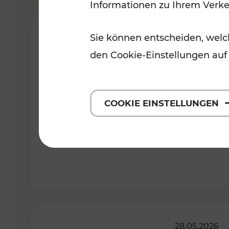
Informationen zu Ihrem Verk
27.07.2026
Sie können entscheiden, welch
den Cookie-Einstellungen auf
Wir nehmen Abschied von
unserem Kollegen Andi Rauter
COOKIE EINSTELLUNGEN
Lesedauer: 2 Minuten
28.05.2026