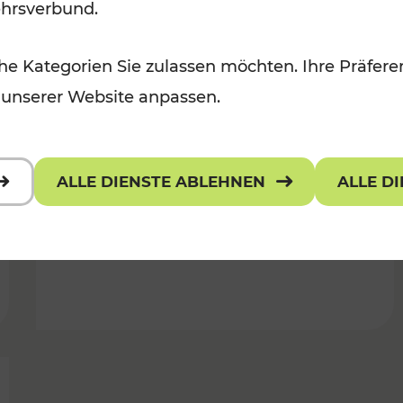
ehrsverbund.
25.06.2026
e Kategorien Sie zulassen möchten. Ihre Präferen
 unserer Website anpassen.
Wiener Lokalbahnen
Streckenmodernisierung 2026
ALLE DIENSTE ABLEHNEN
ALLE D
Lesedauer: 5 Minuten