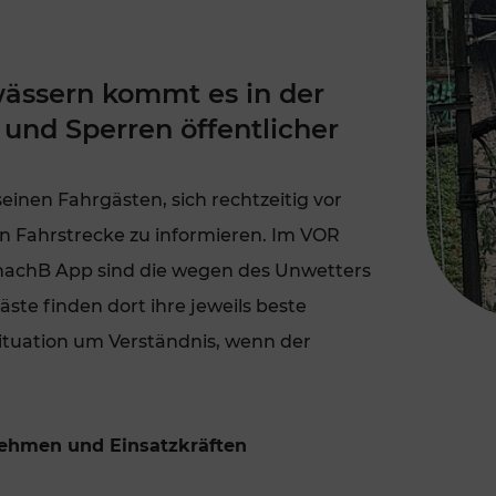
Rad AnachB App
transformatorin
ike+Ride
eBusse in der Region
ässern kommt es in der
e
ENE STELLEN
und Sperren öffentlicher
Smart Pannonia
Low-Carb-Mobility
inen Fahrgästen, sich rechtzeitig vor
en Fahrstrecke zu informieren. Im VOR
Clean Mobility
ELDUNGEN
nachB App sind die wegen des Unwetters
CHNEN
DOMINO
ste finden dort ihre jeweils beste
ituation um Verständnis, wenn der
MUST
auto.Ready
nehmen und Einsatzkräften
BEFAHRBAR