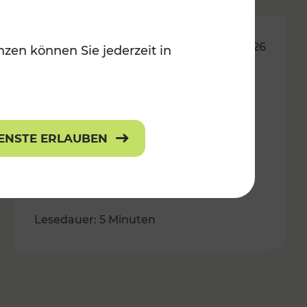
19.06.2026
zen können Sie jederzeit in
Ferienfahrplan auf der Franz-
Josefs-Bahn ab 1. Juli:
Anpassungen für mehr
IENSTE ERLAUBEN
Stabilität und
bedarfsgerechtes Angebot
Lesedauer: 5 Minuten