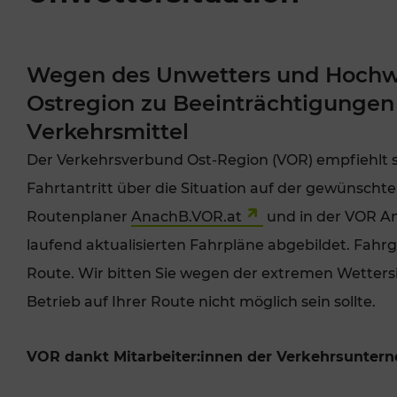
VOR Widgets
Tickets für Studierende
Park+Ride & B
Jahreskarte/KlimaTicke
Seniorentickets
t
Wegen des Unwetters und Hochw
Nachtverkehr
PRESSEAUSSENDUNGEN
OFF
Ostregion zu Beeinträchtigungen 
Sonstige Angebote
Freizeitticket
Verkehrsmittel
VERKAUFSSTELLEN
PRESSE
Der Verkehrsverbund Ost-Region (VOR) empfiehlt se
Fahrtantritt über die Situation auf der gewünscht
ROUTE PLANEN
VERKEHRSM
Routenplaner
AnachB.VOR.at
und in der VOR A
TICKET KAUFEN
PREIS BERE
laufend aktualisierten Fahrpläne abgebildet. Fahrgä
Route. Wir bitten Sie wegen der extremen Wetters
Betrieb auf Ihrer Route nicht möglich sein sollte.
VOR dankt Mitarbeiter:innen der Verkehrsunter