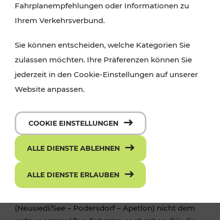
Fahrplanempfehlungen oder Informationen zu
Ihrem Verkehrsverbund.
Sie können entscheiden, welche Kategorien Sie
zulassen möchten. Ihre Präferenzen können Sie
jederzeit in den Cookie-Einstellungen auf unserer
Website anpassen.
COOKIE EINSTELLUNGEN
Fahrplanänderungen am 2. und 3.
ALLE DIENSTE ABLEHNEN
September 2023
ALLE DIENSTE ERLAUBEN
Während des sogenannten „Austria Triathlon“
kann die Buslinie 290
(Neusiedl/See – Podersdorf – Apetlon) nicht dem