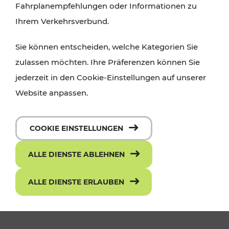
Fahrplanempfehlungen oder Informationen zu
Ihrem Verkehrsverbund.
Sie können entscheiden, welche Kategorien Sie
zulassen möchten. Ihre Präferenzen können Sie
jederzeit in den Cookie-Einstellungen auf unserer
Website anpassen.
COOKIE EINSTELLUNGEN
Zwischen 9. Oktober und 15. November
ALLE DIENSTE ABLEHNEN
verkehren keine Züge im Abschnitt
Marchegg – Schönfeld-Lassee, ein
ALLE DIENSTE ERLAUBEN
Schienenersatzverkehr (SEV) wird
eingerichtet.