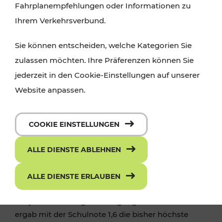
Fahrplanempfehlungen oder Informationen zu
Ihrem Verkehrsverbund.
Sie können entscheiden, welche Kategorien Sie
zulassen möchten. Ihre Präferenzen können Sie
jederzeit in den Cookie-Einstellungen auf unserer
Website anpassen.
COOKIE EINSTELLUNGEN
ALLE DIENSTE ABLEHNEN
Zufriedenheit der Fahrgäste auf 87
Prozent gestiegen
ALLE DIENSTE ERLAUBEN
Die jährliche Fahrgastbefragung der Badner Bahn
ergab mit der Schulnote 1,6 die bisher höchste