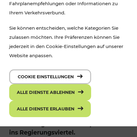
Fahrplanempfehlungen oder Informationen zu
Ihrem Verkehrsverbund.
Sie können entscheiden, welche Kategorien Sie
zulassen möchten. Ihre Präferenzen können Sie
jederzeit in den Cookie-Einstellungen auf unserer
Website anpassen.
COOKIE EINSTELLUNGEN
ALLE DIENSTE ABLEHNEN
Optimiertes Gesamtangebot von Linie
100 „Landhaus-Shuttle“ und Stadtbus
ALLE DIENSTE ERLAUBEN
LUP: spätestens alle 10 Minuten eine
Verbindung St. Pölten Hauptbahnhof
ins Regierungsviertel.