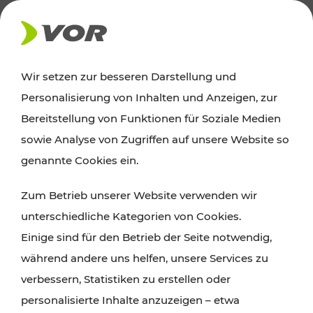
AKTUELLES
Wir setzen zur besseren Darstellung und
Personalisierung von Inhalten und Anzeigen, zur
News
Bereitstellung von Funktionen für Soziale Medien
sowie Analyse von Zugriffen auf unsere Website so
Alle wichtigen Meldungen zu Fahrplanänderungen,
genannte Cookies ein.
Verkehrsmeldungen oder aktuellen Projekten
Zum Betrieb unserer Website verwenden wir
finden Sie hier im Überblick.
unterschiedliche Kategorien von Cookies.
Einige sind für den Betrieb der Seite notwendig,
während andere uns helfen, unsere Services zu
verbessern, Statistiken zu erstellen oder
personalisierte Inhalte anzuzeigen – etwa