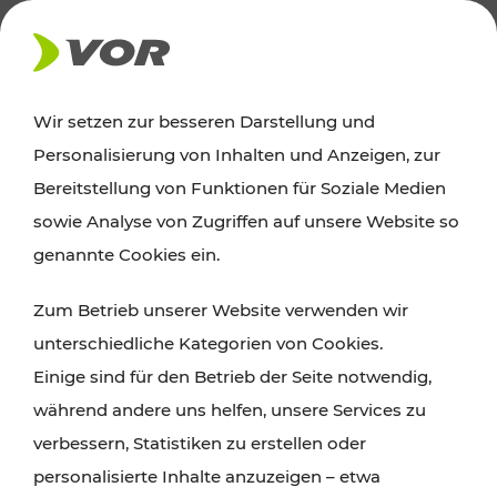
AKTUELLES
Wir setzen zur besseren Darstellung und
Personalisierung von Inhalten und Anzeigen, zur
News
Bereitstellung von Funktionen für Soziale Medien
sowie Analyse von Zugriffen auf unsere Website so
Alle wichtigen Meldungen zu Fahrplanänderungen,
genannte Cookies ein.
Verkehrsmeldungen oder aktuellen Projekten
Zum Betrieb unserer Website verwenden wir
finden Sie hier im Überblick.
unterschiedliche Kategorien von Cookies.
Einige sind für den Betrieb der Seite notwendig,
während andere uns helfen, unsere Services zu
verbessern, Statistiken zu erstellen oder
personalisierte Inhalte anzuzeigen – etwa