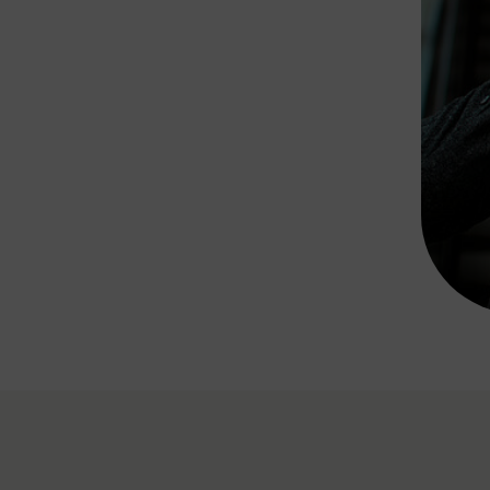
Rad AnachB App
transformatorin
ike+Ride
eBusse in der Region
e
ENE STELLEN
Smart Pannonia
Low-Carb-Mobility
Clean Mobility
ELDUNGEN
CHNEN
DOMINO
MUST
auto.Ready
BEFAHRBAR