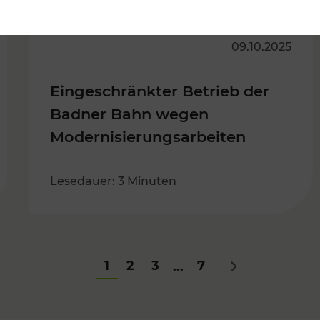
09.10.2025
Eingeschränkter Betrieb der
Badner Bahn wegen
Modernisierungsarbeiten
Lesedauer: 3 Minuten
1
2
3
7
...
Nächstes