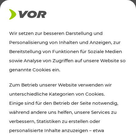
AKTUELLES
Wir setzen zur besseren Darstellung und
Personalisierung von Inhalten und Anzeigen, zur
News
Bereitstellung von Funktionen für Soziale Medien
sowie Analyse von Zugriffen auf unsere Website so
Alle wichtigen Meldungen zu Fahrplanänderungen,
genannte Cookies ein.
Verkehrsmeldungen oder aktuellen Projekten
Zum Betrieb unserer Website verwenden wir
finden Sie hier im Überblick.
unterschiedliche Kategorien von Cookies.
Einige sind für den Betrieb der Seite notwendig,
während andere uns helfen, unsere Services zu
verbessern, Statistiken zu erstellen oder
personalisierte Inhalte anzuzeigen – etwa