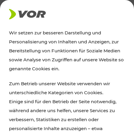
AKTUELLES
Wir setzen zur besseren Darstellung und
Personalisierung von Inhalten und Anzeigen, zur
News
Bereitstellung von Funktionen für Soziale Medien
sowie Analyse von Zugriffen auf unsere Website so
Alle wichtigen Meldungen zu Fahrplanänderungen,
genannte Cookies ein.
Verkehrsmeldungen oder aktuellen Projekten
Zum Betrieb unserer Website verwenden wir
finden Sie hier im Überblick.
unterschiedliche Kategorien von Cookies.
Einige sind für den Betrieb der Seite notwendig,
während andere uns helfen, unsere Services zu
verbessern, Statistiken zu erstellen oder
personalisierte Inhalte anzuzeigen – etwa