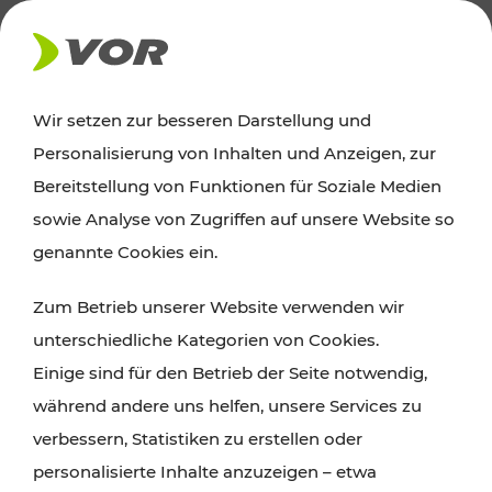
AKTUELLES
Wir setzen zur besseren Darstellung und
Personalisierung von Inhalten und Anzeigen, zur
News
Bereitstellung von Funktionen für Soziale Medien
sowie Analyse von Zugriffen auf unsere Website so
Alle wichtigen Meldungen zu Fahrplanänderungen,
genannte Cookies ein.
Verkehrsmeldungen oder aktuellen Projekten
Zum Betrieb unserer Website verwenden wir
finden Sie hier im Überblick.
unterschiedliche Kategorien von Cookies.
Einige sind für den Betrieb der Seite notwendig,
während andere uns helfen, unsere Services zu
verbessern, Statistiken zu erstellen oder
personalisierte Inhalte anzuzeigen – etwa