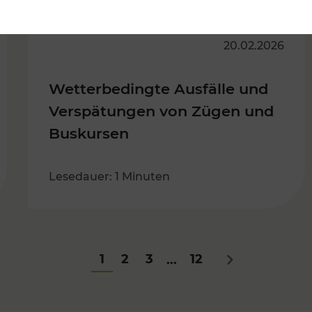
20.02.2026
Wetterbedingte Ausfälle und
Verspätungen von Zügen und
Buskursen
Lesedauer: 1 Minuten
1
2
3
12
...
Nächstes