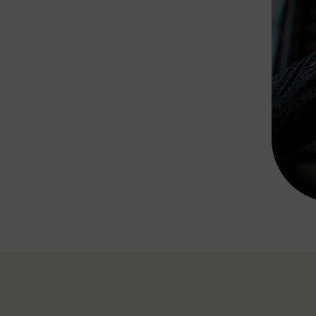
Rad AnachB App
transformatorin
ike+Ride
eBusse in der Region
e
ENE STELLEN
Smart Pannonia
Low-Carb-Mobility
Clean Mobility
ELDUNGEN
CHNEN
DOMINO
MUST
auto.Ready
BEFAHRBAR