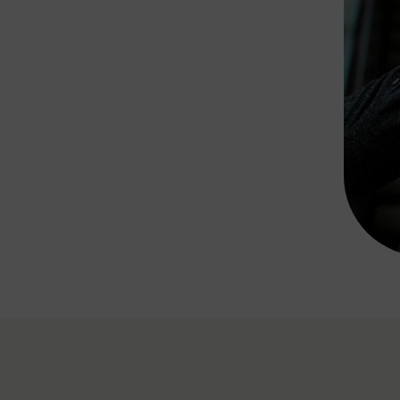
Rad AnachB App
transformatorin
ike+Ride
eBusse in der Region
e
ENE STELLEN
Smart Pannonia
Low-Carb-Mobility
Clean Mobility
ELDUNGEN
CHNEN
DOMINO
MUST
auto.Ready
BEFAHRBAR