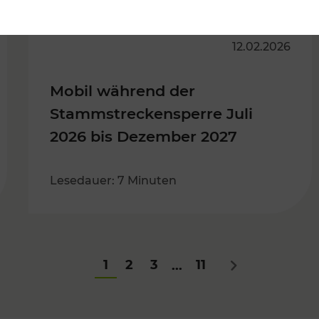
12.02.2026
Mobil während der
Stammstreckensperre Juli
2026 bis Dezember 2027
Lesedauer: 7 Minuten
1
2
3
11
...
Nächstes