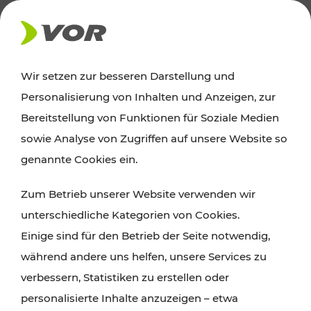
AKTUELLES
Wir setzen zur besseren Darstellung und
Personalisierung von Inhalten und Anzeigen, zur
News
Bereitstellung von Funktionen für Soziale Medien
sowie Analyse von Zugriffen auf unsere Website so
Alle wichtigen Meldungen zu Fahrplanänderungen,
genannte Cookies ein.
Verkehrsmeldungen oder aktuellen Projekten
Zum Betrieb unserer Website verwenden wir
finden Sie hier im Überblick.
unterschiedliche Kategorien von Cookies.
Einige sind für den Betrieb der Seite notwendig,
während andere uns helfen, unsere Services zu
verbessern, Statistiken zu erstellen oder
personalisierte Inhalte anzuzeigen – etwa