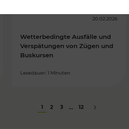
20.02.2026
Wetterbedingte Ausfälle und
Verspätungen von Zügen und
Buskursen
Lesedauer: 1 Minuten
1
2
3
12
...
Nächstes