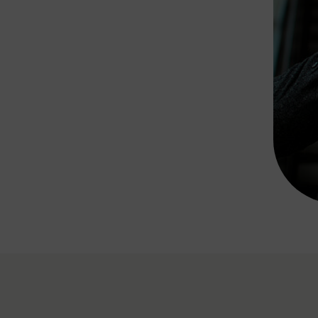
Rad AnachB App
transformatorin
ike+Ride
eBusse in der Region
e
ENE STELLEN
Smart Pannonia
Low-Carb-Mobility
Clean Mobility
ELDUNGEN
CHNEN
DOMINO
MUST
auto.Ready
BEFAHRBAR