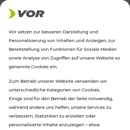
AKTUELLES
Wir setzen zur besseren Darstellung und
Personalisierung von Inhalten und Anzeigen, zur
News
Bereitstellung von Funktionen für Soziale Medien
sowie Analyse von Zugriffen auf unsere Website so
Alle wichtigen Meldungen zu Fahrplanänderungen,
genannte Cookies ein.
Verkehrsmeldungen oder aktuellen Projekten
Zum Betrieb unserer Website verwenden wir
finden Sie hier im Überblick.
unterschiedliche Kategorien von Cookies.
Einige sind für den Betrieb der Seite notwendig,
während andere uns helfen, unsere Services zu
verbessern, Statistiken zu erstellen oder
personalisierte Inhalte anzuzeigen – etwa