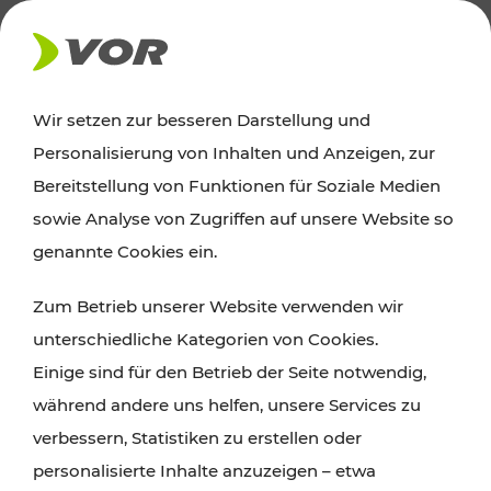
AKTUELLES
Wir setzen zur besseren Darstellung und
Personalisierung von Inhalten und Anzeigen, zur
News
Bereitstellung von Funktionen für Soziale Medien
sowie Analyse von Zugriffen auf unsere Website so
Alle wichtigen Meldungen zu Fahrplanänderungen,
genannte Cookies ein.
Verkehrsmeldungen oder aktuellen Projekten
Zum Betrieb unserer Website verwenden wir
finden Sie hier im Überblick.
unterschiedliche Kategorien von Cookies.
Einige sind für den Betrieb der Seite notwendig,
während andere uns helfen, unsere Services zu
verbessern, Statistiken zu erstellen oder
personalisierte Inhalte anzuzeigen – etwa